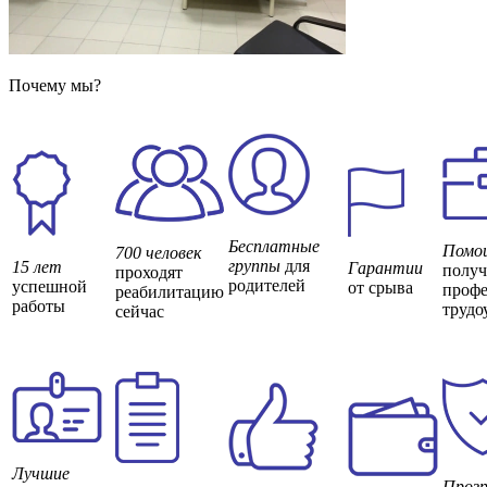
Почему мы?
Бесплатные
Помо
700 человек
группы
для
15 лет
Гарантии
полу
проходят
родителей
успешной
от срыва
профе
реабилитацию
работы
трудо
сейчас
Лучшие
Прозр