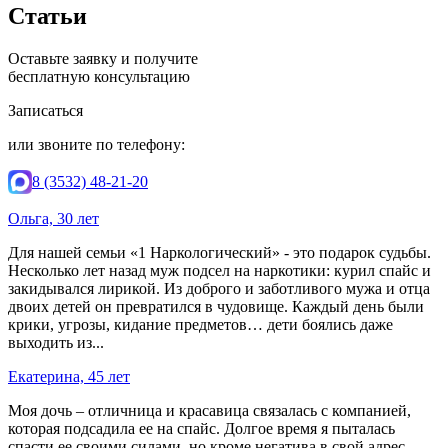
Статьи
Оставьте заявку и получите
бесплатную консультацию
Записаться
или звоните по телефону:
8 (3532) 48-21-20
Ольга, 30 лет
Для нашей семьи «1 Наркологический» - это подарок судьбы.
Несколько лет назад муж подсел на наркотики: курил спайс и
закидывался лирикой. Из доброго и заботливого мужа и отца
двоих детей он превратился в чудовище. Каждый день были
крики, угрозы, кидание предметов… дети боялись даже
выходить из...
Екатерина, 45 лет
Моя дочь – отличница и красавица связалась с компанией,
которая подсадила ее на спайс. Долгое время я пыталась
спасти ее своими силами, но кроме негатива в свой адрес