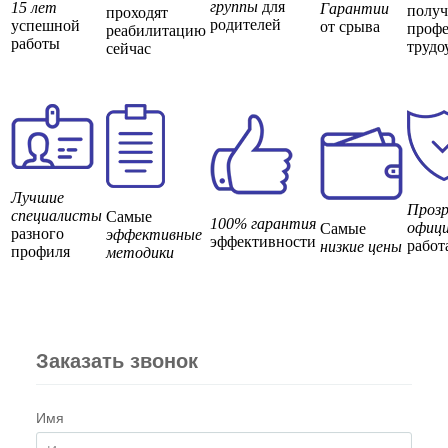
группы
для
15 лет
Гарантии
полу
проходят
родителей
успешной
от срыва
профе
реабилитацию
работы
трудо
сейчас
Лучшие
Прозр
специалисты
Самые
100% гарантия
офици
Самые
разного
эффективные
эффективности
работ
низкие цены
профиля
методики