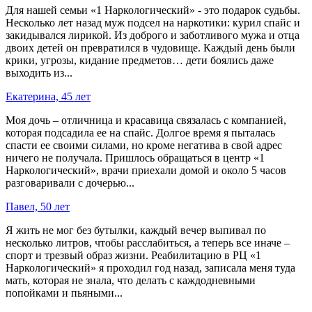
Для нашей семьи «1 Наркологический» - это подарок судьбы.
Несколько лет назад муж подсел на наркотики: курил спайс и
закидывался лирикой. Из доброго и заботливого мужа и отца
двоих детей он превратился в чудовище. Каждый день были
крики, угрозы, кидание предметов… дети боялись даже
выходить из...
Екатерина, 45 лет
Моя дочь – отличница и красавица связалась с компанией,
которая подсадила ее на спайс. Долгое время я пыталась
спасти ее своими силами, но кроме негатива в свой адрес
ничего не получала. Пришлось обращаться в центр «1
Наркологический», врачи приехали домой и около 5 часов
разговаривали с дочерью...
Павел, 50 лет
Я жить не мог без бутылки, каждый вечер выпивал по
несколько литров, чтобы расслабиться, а теперь все иначе –
спорт и трезвый образ жизни. Реабилитацию в РЦ «1
Наркологический» я проходил год назад, записала меня туда
мать, которая не знала, что делать с каждодневными
попойками и пьяными...